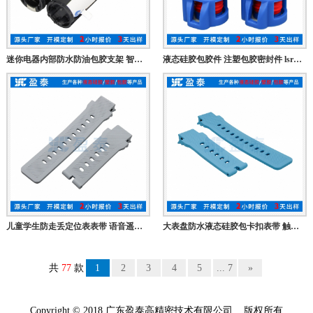
迷你电器内部防水防油包胶支架 智能电器液态硅胶包胶支撑架 lsr硅胶包金属零件定制厂家
液态硅胶包胶件 注塑包胶密封件 lsr硅胶包塑胶件 led路灯防水连接器 绝缘电缆公母对插户外接线器
儿童学生防走丢定位表表带 语音遥控电子表连接表带 可插卡蓝牙液态硅胶表带 硅胶包五金卡扣表带
大表盘防水液态硅胶包卡扣表带 触控表lsr硅胶包金属扣表带 加工定制液态硅胶表带源头厂家
共
77
款
1
2
3
4
5
... 7
»
Copyright © 2018 广东盈泰高精密技术有限公司 版权所有