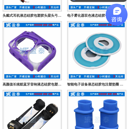
头戴式耳机液态硅胶包塑胶头梁头弓支架 无线蓝牙耳麦塑胶件硅胶件生产厂家
电子雾化器双色液态硅胶包塑胶底座 智能设备迷你液体硅胶包胶密封配件 防水缓冲减震硅胶零件
高颜值长续航蓝牙音响液态硅胶包塑胶外壳 智能迷你双色注塑包胶音响框架 笔记本电脑扬声器硅胶壳厂家
智能电子设备液态硅胶包注塑垫圈 液体硅胶包胶密封垫 二次注塑包胶防水垫片 注塑加工定制厂家