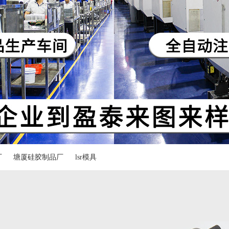
厂
塘厦硅胶制品厂
lsr模具