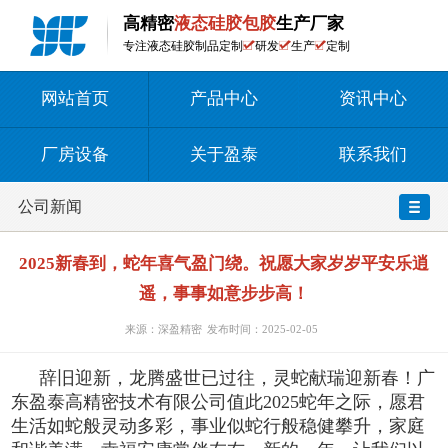
高精密
液态硅胶包胶
生产厂家
专注液态硅胶制品定制
研发
生产
定制
网站首页
产品中心
资讯中心
厂房设备
关于盈泰
联系我们
公司新闻
2025新春到，蛇年喜气盈门绕。祝愿大家岁岁平安乐逍
遥，事事如意步步高！
来源：深盈精密
发布时间：2025-02-05
辞旧迎新，龙腾盛世已过往，灵蛇献瑞迎新春！广
东盈泰高精密技术有限公司值此2025蛇年之际，愿君
生活如蛇般灵动多彩，事业似蛇行般稳健攀升，家庭