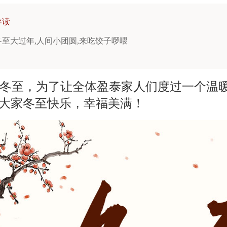
导读
冬至大过年,人间小团圆,来吃饺子啰喂
冬至，为了让全体盈泰家人们度过一个温
祝大家冬至快乐，幸福美满！